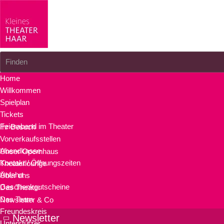
Finden
Home
Willkommen
Spielplan
Tickets
Feierabend im Theater
Ihr Besuch
Vorverkaufsstellen
Abendkasse
Unser Opernhaus
Kontakt / Öffnungszeiten
Theaterlounge
Anfahrt
Über uns
Geschenkgutscheine
Das Theater
Das Team
Newsletter & Co
Freundeskreis
Newsletter
Unterstützer